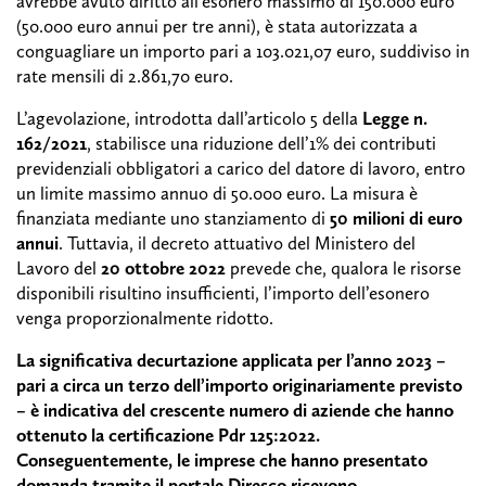
avrebbe avuto diritto all’esonero massimo di 150.000 euro
(50.000 euro annui per tre anni), è stata autorizzata a
conguagliare un importo pari a 103.021,07 euro, suddiviso in
rate mensili di 2.861,70 euro.
L’agevolazione, introdotta dall’articolo 5 della
Legge n.
162/2021
, stabilisce una riduzione dell’1% dei contributi
previdenziali obbligatori a carico del datore di lavoro, entro
un limite massimo annuo di 50.000 euro. La misura è
finanziata mediante uno stanziamento di
50 milioni di euro
annui
. Tuttavia, il decreto attuativo del Ministero del
Lavoro del
20 ottobre 2022
prevede che, qualora le risorse
disponibili risultino insufficienti, l’importo dell’esonero
venga proporzionalmente ridotto.
La significativa decurtazione applicata per l’anno 2023 –
pari a circa un terzo dell’importo originariamente previsto
– è indicativa del crescente numero di aziende che hanno
ottenuto la certificazione Pdr 125:2022.
Conseguentemente, le imprese che hanno presentato
domanda tramite il portale Diresco ricevono