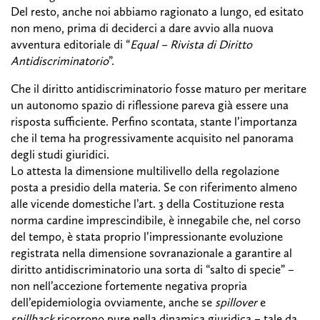
Del resto, anche noi abbiamo ragionato a lungo, ed esitato
non meno, prima di deciderci a dare avvio alla nuova
avventura editoriale di “
Equal – Rivista di Diritto
Antidiscriminatorio
”.
Che il diritto antidiscriminatorio fosse maturo per meritare
un autonomo spazio di riflessione pareva già essere una
risposta sufficiente. Perfino scontata, stante l’importanza
che il tema ha progressivamente acquisito nel panorama
degli studi giuridici.
Lo attesta la dimensione multilivello della regolazione
posta a presidio della materia. Se con riferimento almeno
alle vicende domestiche l’art. 3 della Costituzione resta
norma cardine imprescindibile, è innegabile che, nel corso
del tempo, è stata proprio l’impressionante evoluzione
registrata nella dimensione sovranazionale a garantire al
diritto antidiscriminatorio una sorta di “salto di specie” –
non nell’accezione fortemente negativa propria
dell’epidemiologia ovviamente, anche se
spillover
e
spillback
ricorrono pure nella dinamica giuridica – tale da