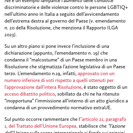
Ne è un esempio lampante l’aumento delle condotte
discriminatorie e delle violenze contro le persone LGBTIQ+
nell’ultimo anno in Italia a seguito dell’avvicendamento
dell’estrema destra al governo del Paese (v. emendamento
n. 20 della Risoluzione, che menziona il Rapporto ILGA
2023).
Su un altro piano si pone invece l’inclusione di una
dichiarazione (appunto, l’emendamento n. 19) che
condanna il “malcostume” di un Paese membro in una
Risoluzione che stigmatizza l’azione legislativa di un Paese
terzo. L’emendamento n.19, infatti,
approvato con un
numero inferiore di voti rispetto a quelli ottenuti per
l’approvazione dall’intera Risoluzione
, è stato oggetto di un
acceso dibattito politico
, sobillato da chi ne ha ritenuto
“inopportuna” l’immissione all’interno di un atto giuridico a
condanna di un provvedimento normativo extraUE.
Sul punto occorre rammentare che l
’’articolo 21, paragrafo
1, del Trattato dell’Unione Europea,
stabilisce che
“l’azione
dell’Unione sulla scena internazionale si fonda sui principi