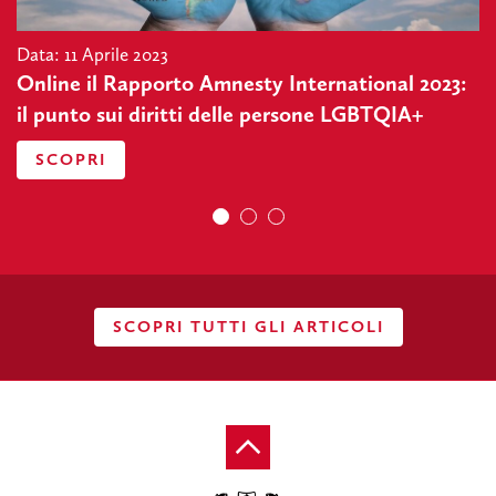
Data: 11 Aprile 2023
Online il Rapporto Amnesty International 2023:
il punto sui diritti delle persone LGBTQIA+
SCOPRI
SCOPRI TUTTI GLI ARTICOLI