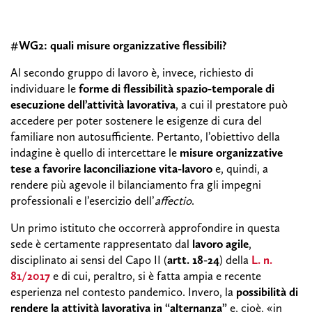
#WG2: quali misure organizzative flessibili?
Al secondo gruppo di lavoro è, invece, richiesto di
individuare le
forme di flessibilità spazio-temporale
di
esecuzione dell’attività lavorativa
, a cui il prestatore può
accedere per poter sostenere le esigenze di cura del
familiare non autosufficiente. Pertanto, l’obiettivo della
indagine è quello di intercettare le
misure organizzative
tese a favorire la
conciliazione vita-lavoro
e, quindi, a
rendere più agevole il bilanciamento fra gli impegni
professionali e l’esercizio dell’
affectio
.
Un primo istituto che occorrerà approfondire in questa
sede è certamente rappresentato dal
lavoro agile
,
disciplinato ai sensi del Capo II (
artt. 18-24
) della
L. n.
81/2017
e di cui, peraltro, si è fatta ampia e recente
esperienza nel contesto pandemico. Invero, la
possibilità di
rendere la attività lavorativa in “alternanza”
e, cioè, «in