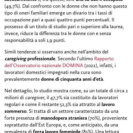
(49,7%). Dal confronto con le donne che non hanno questo
tipo di oneri familiari emerge un divario tra i tassi di
occupazione pari a quasi quattro punti percentuali. Il
possesso di un titolo di studio pari o superiore alla laurea,
invece, riduce la differenza tra le donne con e senza
responsabilità a soli 1,9 punti.
Simili tendenze si osservano anche nell’ambito del
caregiving
professionale
. Secondo l’ultimo
Rapporto
dell’Osservatorio nazionale DOMINA
(2022), infatti, i
lavoratori domestici impegnati nella cura sono
prevalentemente
donne di cinquanta anni d’età
.
Nel dettaglio, lo studio mostra come, su un totale di circa 2
milioni di
caregiver
, il 47,7% sia costituito da lavoratori
regolari e come il restante 52,3% sia attratto al
lavoro
sommerso
. Si tratta di un settore caratterizzato da una
forte presenza di
manodopera straniera
(70%), proveniente
soprattutto dall’Est Europa, e, come anticipato, da una
prevalenza di
forza lavoro femminile
(85%). Una lettura