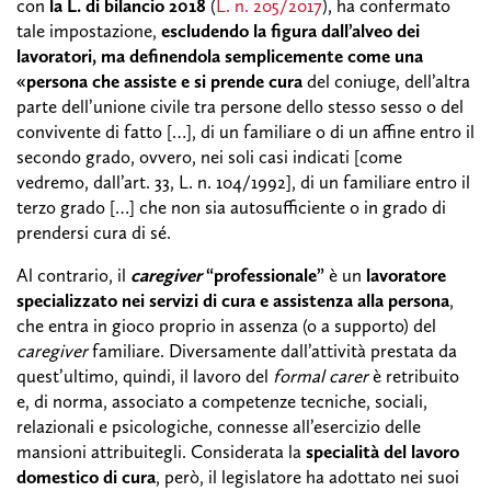
con
la L. di bilancio 2018
(
L. n. 205/2017
), ha confermato
tale impostazione,
escludendo la figura dall’alveo dei
lavoratori, ma definendola semplicemente come una
«persona che assiste e si prende cura
del coniuge, dell’altra
parte dell’unione civile tra persone dello stesso sesso o del
convivente di fatto […], di un familiare o di un affine entro il
secondo grado, ovvero, nei soli casi indicati [come
vedremo, dall’art. 33, L. n. 104/1992], di un familiare entro il
terzo grado […] che non sia autosufficiente o in grado di
prendersi cura di sé.
Al contrario, il
caregiver
“professionale”
è un
lavoratore
specializzato nei servizi di cura e assistenza alla persona
,
che entra in gioco proprio in assenza (o a supporto) del
caregiver
familiare. Diversamente dall’attività prestata da
quest’ultimo, quindi, il lavoro del
formal carer
è retribuito
e, di norma, associato a competenze tecniche, sociali,
relazionali e psicologiche, connesse all’esercizio delle
mansioni attribuitegli. Considerata la
specialità del lavoro
domestico di cura
, però, il legislatore ha adottato nei suoi