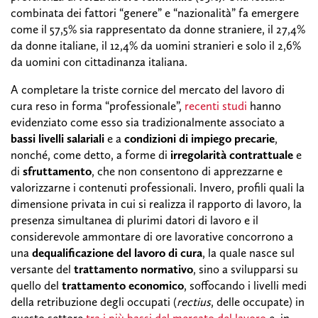
combinata dei fattori “genere” e “nazionalità” fa emergere
come il 57,5% sia rappresentato da donne straniere, il 27,4%
da donne italiane, il 12,4% da uomini stranieri e solo il 2,6%
da uomini con cittadinanza italiana.
A completare la triste cornice del mercato del lavoro di
cura reso in forma “professionale”,
recenti studi
hanno
evidenziato come esso sia tradizionalmente associato a
bassi livelli salariali
e a
condizioni di impiego precarie
,
nonché, come detto, a forme di
irregolarità contrattuale
e
di
sfruttamento
, che non consentono di apprezzarne e
valorizzarne i contenuti professionali. Invero, profili quali la
dimensione privata in cui si realizza il rapporto di lavoro, la
presenza simultanea di plurimi datori di lavoro e il
considerevole ammontare di ore lavorative concorrono a
una
dequalificazione del lavoro di cura
, la quale nasce sul
versante del
trattamento normativo
, sino a svilupparsi su
quello del
trattamento economico
, soffocando i livelli medi
della retribuzione degli occupati (
rectius
, delle occupate) in
questo settore
tra i più bassi del mercato del lavoro
e, in