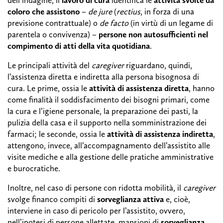
coloro che assistono
–
de jure
(
rectius
, in forza di una
previsione contrattuale) o
de facto
(in virtù di un legame di
parentela o convivenza) –
persone non autosufficienti nel
compimento di atti della vita quotidiana
.
Le principali attività del
caregiver
riguardano, quindi,
l’assistenza diretta e indiretta alla persona bisognosa di
cura. Le prime, ossia le
attività di assistenza diretta
, hanno
come finalità il soddisfacimento dei bisogni primari, come
la cura e l’igiene personale, la preparazione dei pasti, la
pulizia della casa e il supporto nella somministrazione dei
farmaci; le seconde, ossia le
attività di assistenza indiretta
,
attengono, invece, all’accompagnamento dell’assistito alle
visite mediche e alla gestione delle pratiche amministrative
e burocratiche.
Inoltre, nel caso di persone con ridotta mobilità, il
caregiver
svolge financo compiti di
sorveglianza attiva
e, cioè,
interviene in caso di pericolo per l’assistito, ovvero,
nell’ipotesi di persone allettate, mansioni di
sorveglianza