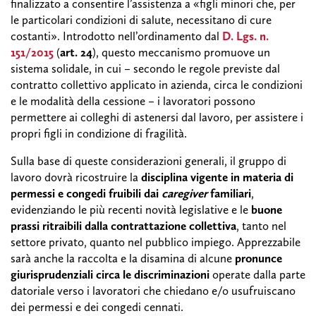
finalizzato a consentire l’assistenza a «figli minori che, per
le particolari condizioni di salute, necessitano di cure
costanti». Introdotto nell’ordinamento dal
D. Lgs. n.
151/2015
(
art. 24
), questo meccanismo promuove un
sistema solidale, in cui – secondo le regole previste dal
contratto collettivo applicato in azienda, circa le condizioni
e le modalità della cessione – i lavoratori possono
permettere ai colleghi di astenersi dal lavoro, per assistere i
propri figli in condizione di fragilità.
Sulla base di queste considerazioni generali, il gruppo di
lavoro dovrà ricostruire la
disciplina vigente in materia di
permessi e congedi fruibili dai
caregiver
familiari
,
evidenziando le più recenti novità legislative e le
buone
prassi ritraibili dalla contrattazione collettiva
, tanto nel
settore privato, quanto nel pubblico impiego. Apprezzabile
sarà anche la raccolta e la disamina di alcune
pronunce
giurisprudenziali circa le
discriminazioni
operate dalla parte
datoriale verso i lavoratori che chiedano e/o usufruiscano
dei permessi e dei congedi cennati.