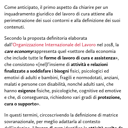
Come anticipato, il primo aspetto da chiarire per un
inquadramento giuridico del lavoro di cura attiene alla
perimetrazione dei suoi contorni e alla definizione dei suoi
contenuti.
Secondo la proposta definitoria elaborata
dall’
Organizzazione Internazionale del Lavoro
nel 2018, la
care economy
rappresenta quel «settore della economia
che include tutte le
forme di lavoro di cura e assistenza
»,
che consistono «[nel]l’insieme di
attività e relazioni
finalizzate a soddisfare i bisogni
fisici, psicologici ed
emotivi di adulti e bambini, fragili e normodotati, anziani,
malati e persone con disabilità, nonché adulti sani, che
hanno
esigenze
fisiche, psicologiche, cognitive ed emotive
e che, di conseguenza, richiedono vari gradi di
protezione,
cura o supporto
».
In questi termini, circoscrivendo la definizione di matrice
sovranazionale, per meglio adattarla al contesto
dell’indagine, il
lavoro di cura
identifica le
attività svolte da