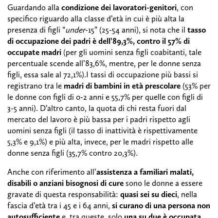
Guardando alla
condizione dei lavoratori-genitori
, con
specifico riguardo alla classe d’età in cui è più alta la
presenza di figli “
under
-15” (25-54 anni), si nota che il
tasso
di occupazione dei padri è dell’89,3%, contro il 57% di
occupate madri
(per gli uomini senza figli coabitanti, tale
percentuale scende all’83,6%, mentre, per le donne senza
figli, essa sale al 72,1%).I tassi di occupazione più bassi si
registrano tra le
madri di bambini in età prescolare
(53% per
le donne con figli di 0-2 anni e 55,7% per quelle con figli di
3-5 anni). D’altro canto, la quota di chi resta fuori dal
mercato del lavoro è più bassa per i padri rispetto agli
uomini senza figli (il tasso di inattività è rispettivamente
5,3% e 9,1%) e più alta, invece, per le madri rispetto alle
donne senza figli (35,7% contro 20,3%).
Anche con riferimento all’
assistenza a familiari malati,
disabili o anziani bisognosi di cure
sono le donne a essere
gravate di questa responsabilità:
quasi sei su dieci
, nella
fascia d’età tra i 45 e i 64 anni,
si curano di una persona non
autosufficiente
e, tra queste, solo
una su due è occupata