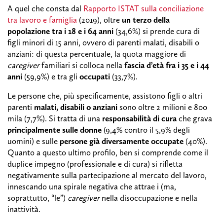
A quel che consta dal
Rapporto ISTAT sulla conciliazione
tra lavoro e famiglia
(2019), oltre
un terzo della
popolazione tra i 18 e i 64 anni
(34,6%) si prende cura di
figli minori di 15 anni, ovvero di parenti malati, disabili o
anziani: di questa percentuale, la quota maggiore di
caregiver
familiari si colloca nella
fascia d’età fra i 35 e i 44
anni
(59,9%) e tra gli
occupati
(33,7%).
Le persone che, più specificamente, assistono figli o altri
parenti
malati, disabili o anziani
sono oltre 2 milioni e 800
mila (7,7%). Si tratta di una
responsabilità di cura
che grava
principalmente sulle donne
(9,4% contro il 5,9% degli
uomini) e sulle
persone già diversamente occupate
(40%).
Quanto a questo ultimo profilo, ben si comprende come il
duplice impegno (professionale e di cura) si rifletta
negativamente sulla partecipazione al mercato del lavoro,
innescando una spirale negativa che attrae i (ma,
soprattutto, “le”)
caregiver
nella disoccupazione e nella
inattività.