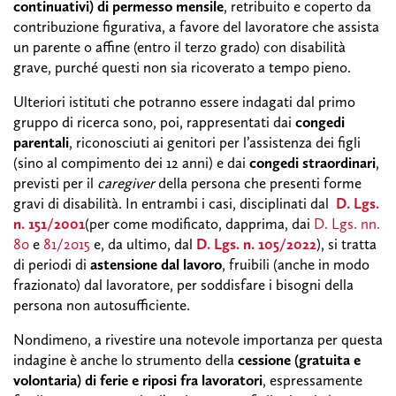
continuativi) di permesso mensile
, retribuito e coperto da
contribuzione figurativa, a favore del lavoratore che assista
un parente o affine (entro il terzo grado) con disabilità
grave, purché questi non sia ricoverato a tempo pieno.
Ulteriori istituti che potranno essere indagati dal primo
gruppo di ricerca sono, poi, rappresentati dai
congedi
parentali
, riconosciuti ai genitori per l’assistenza dei figli
(sino al compimento dei 12 anni) e dai
congedi straordinari
,
previsti per il
caregiver
della persona che presenti forme
gravi di disabilità. In entrambi i casi, disciplinati dal
D. Lgs.
n. 151/2001
(per come modificato, dapprima, dai
D. Lgs. nn.
80
e
81/2015
e, da ultimo, dal
D. Lgs. n. 105/2022
), si tratta
di periodi di
astensione dal lavoro
, fruibili (anche in modo
frazionato) dal lavoratore, per soddisfare i bisogni della
persona non autosufficiente.
Nondimeno, a rivestire una notevole importanza per questa
indagine è anche lo strumento della
cessione (gratuita e
volontaria) di ferie e riposi fra lavoratori
, espressamente