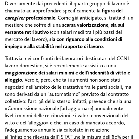
Diversamente dai precedenti, il quarto gruppo di lavoro è
chiamato ad approfondire specificamente la
figura del
caregiver
professionale
. Come già anticipato, si tratta di un
mestiere che soffre di una
scarsa valorizzazione
,
sia sul
versante retributivo
(con salari medi tra i più bassi del
mercato del lavoro),
sia con riguardo alle condizioni di
impiego e alla stabilità nel rapporto di lavoro
.
Tuttavia, nei confronti dei lavoratori destinatari del CCNL
lavoro domestico, si è recentemente assistito a una
maggiorazione dei salari minimi e dell’indennità di vitto e
alloggio
. Vero è, però, che tali aumenti non sono stati
negoziati nell’ambito delle trattative fra le parti sociali, ma
sono derivati da un “automatismo” previsto dal contratto
collettivo: l’art. 38 dello stesso, infatti, prevede che sia una
«Commissione nazionale [ad aggiornare] annualmente i
livelli minimi delle retribuzioni e i valori convenzionali del
vitto e dell’alloggio» e che, in caso di mancato accordo,
l’adeguamento annuale sia calcolato in relazione
all’inflazione rilevata dall’ISTAT ,nella misura dell’80% per il