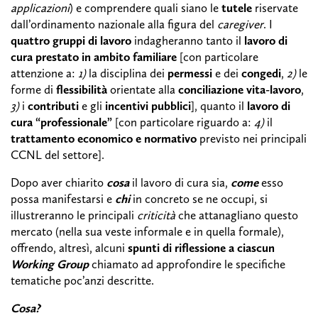
applicazioni
) e comprendere quali siano le
tutele
riservate
dall’ordinamento nazionale alla figura del
caregiver
. I
quattro gruppi di lavoro
indagheranno tanto il
lavoro di
cura prestato in ambito familiare
[con particolare
attenzione a:
1)
la disciplina dei
permessi
e dei
congedi
,
2)
le
forme di
flessibilità
orientate alla
conciliazione vita-lavoro
,
3)
i
contributi
e gli
incentivi pubblici
], quanto il
lavoro di
cura “professionale”
[con particolare riguardo a:
4)
il
trattamento economico e normativo
previsto nei principali
CCNL del settore].
Dopo aver chiarito
cosa
il lavoro di cura sia,
come
esso
possa manifestarsi e
chi
in concreto se ne occupi, si
illustreranno le principali
criticità
che attanagliano questo
mercato (nella sua veste informale e in quella formale),
offrendo, altresì, alcuni
spunti di riflessione
a ciascun
Working Group
chiamato ad approfondire le specifiche
tematiche poc’anzi descritte.
Cosa?