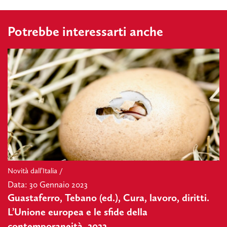
Potrebbe interessarti anche
Novità dall’Italia /
Data: 30 Gennaio 2023
Guastaferro, Tebano (ed.), Cura, lavoro, diritti.
L’Unione europea e le sfide della
contemporaneità, 2022